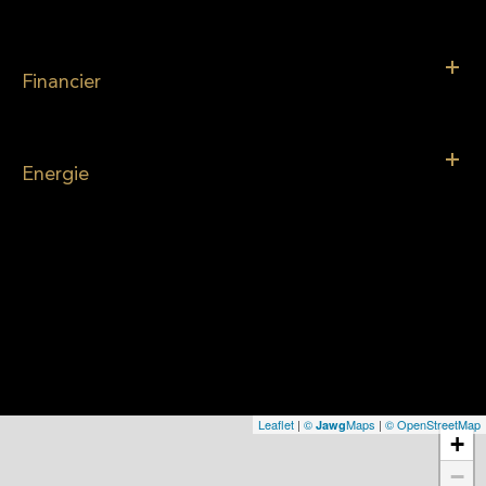
Financier
Energie
Leaflet
|
©
Maps
|
© OpenStreetMap
Jawg
+
−