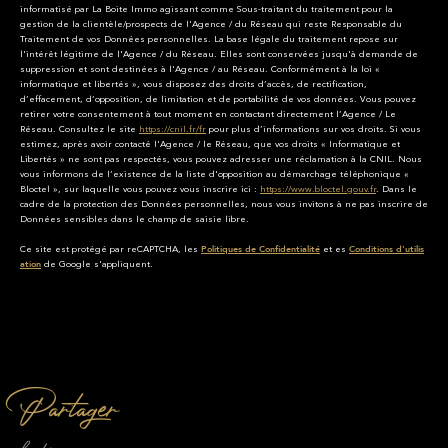
informatisé par La Boite Immo agissant comme Sous-traitant du traitement pour la
gestion de la clientèle/prospects de l'Agence / du Réseau qui reste Responsable du
Traitement de vos Données personnelles. La base légale du traitement repose sur
l'intérêt légitime de l'Agence / du Réseau. Elles sont conservées jusqu'à demande de
suppression et sont destinées à l'Agence / au Réseau. Conformément à la loi «
informatique et libertés », vous disposez des droits d’accès, de rectification,
d’effacement, d’opposition, de limitation et de portabilité de vos données. Vous pouvez
retirer votre consentement à tout moment en contactant directement l’Agence / Le
Réseau. Consultez le site
https://cnil.fr/fr
pour plus d’informations sur vos droits. Si vous
estimez, après avoir contacté l'Agence / le Réseau, que vos droits « Informatique et
Libertés » ne sont pas respectés, vous pouvez adresser une réclamation à la CNIL. Nous
vous informons de l’existence de la liste d'opposition au démarchage téléphonique «
Bloctel », sur laquelle vous pouvez vous inscrire ici :
https://www.bloctel.gouv.fr
. Dans le
cadre de la protection des Données personnelles, nous vous invitons à ne pas inscrire de
Données sensibles dans le champ de saisie libre.
Ce site est protégé par reCAPTCHA, les
et es
Politiques de Confidentialité
Conditions d'utilis
de Google s'appliquent.
ation
partager