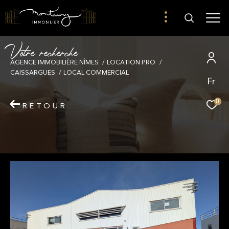
V
o
t
r
e
r
e
c
h
e
r
c
h
e
AGENCE IMMOBILIÈRE NÎMES
LOCATION PRO
CAISSARGUES
LOCAL COMMERCIAL
Fr
0
RETOUR