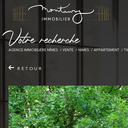
V
o
t
r
e
r
e
c
h
e
r
c
h
e
AGENCE IMMOBILIÈRE NÎMES
VENTE
NIMES
APPARTEMENT
T4
RETOUR