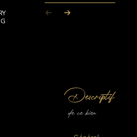
RY
NG
descriptif
de ce bien