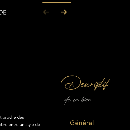
DE
descriptif
de ce bien
et proche des
Général
ibre entre un style de