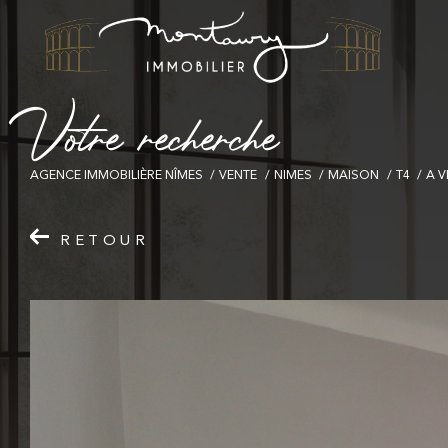
V
o
t
r
e
r
e
c
h
e
r
c
h
e
AGENCE IMMOBILIÈRE NÎMES
VENTE
NIMES
MAISON
T4
A V
RETOUR