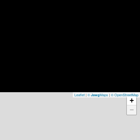
Leaflet
|
©
Maps
|
© OpenStreetMap
Jawg
+
−