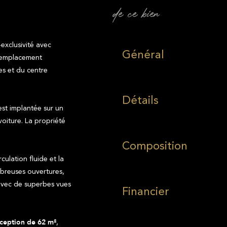
de ce bien
clusivité avec
Général
 emplacement
es et du centre
Détails
est implantée sur un
voiture. La propriété
Composition
culation fluide et la
breuses ouvertures,
, avec de superbes vues
Financier
,
éception de 62 m²