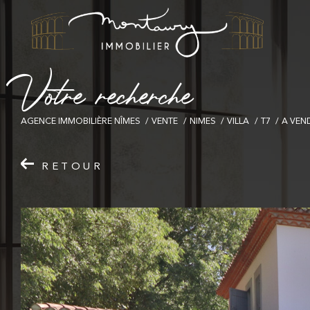
V
o
t
r
e
r
e
c
h
e
r
c
h
e
AGENCE IMMOBILIÈRE NÎMES
VENTE
NIMES
VILLA
T7
A VEN
RETOUR