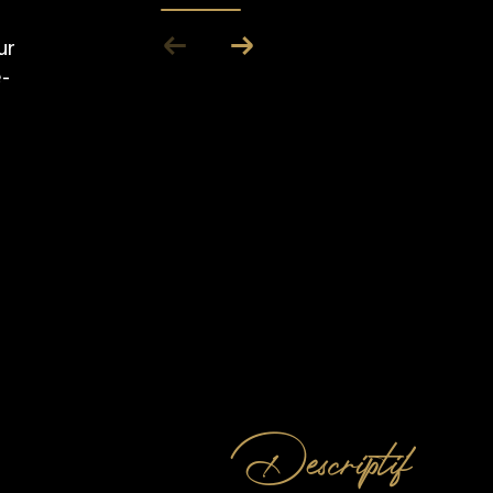
ur
-
descriptif