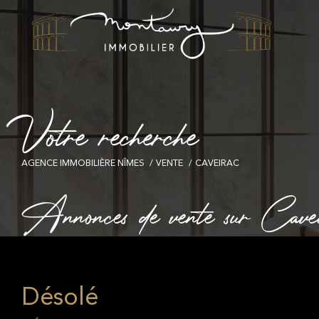
V
o
t
r
e
r
e
c
h
e
r
c
h
e
AGENCE IMMOBILIÈRE NÎMES
VENTE
CAVEIRAC
Annonces de vente sur Cavei
Désolé