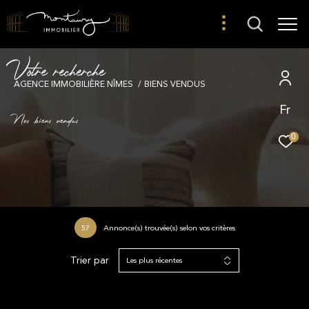
V
o
t
r
e
r
e
c
h
e
r
c
h
e
AGENCE IMMOBILIÈRE NÎMES
BIENS VENDUS
Fr
Nos biens vendus
0
57
Annonce(s) trouvée(s) selon vos critères
Trier par
Les plus récentes