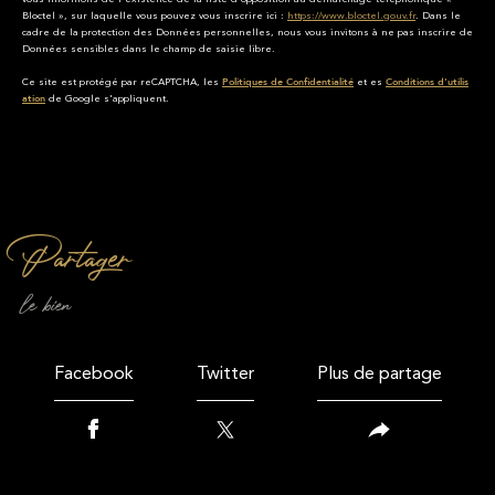
Bloctel », sur laquelle vous pouvez vous inscrire ici :
https://www.bloctel.gouv.fr
. Dans le
cadre de la protection des Données personnelles, nous vous invitons à ne pas inscrire de
Données sensibles dans le champ de saisie libre.
Ce site est protégé par reCAPTCHA, les
et es
Politiques de Confidentialité
Conditions d'utilis
de Google s'appliquent.
ation
partager
le bien
Facebook
Twitter
Plus de partage