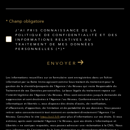
* Champ obligatoire
J'AI PRIS CONNAISSANCE DE LA
POLITIQUE DE CONFIDENTIALITÉ ET DES
INFORMATIONS RELATIVES AU
TRAITEMENT DE MES DONNÉES
PERSONNELLES (*)*
ENVOYER
Les informations recueillies sur ce formulaire sont enregistrées dans un fichier
informatisé par La Boite Immo agissant comme Sous-traitant du traitement pour la
gestion de la clientèle/prospects de l'Agence / du Réseau qui reste Responsable du
Traitement de vos Données personnelles. La base légale du traitement repose sur
l'intérêt légitime de l'Agence / du Réseau. Elles sont conservées jusqu'à demande de
suppression et sont destinées à l'Agence / au Réseau. Conformément à la loi «
informatique et libertés », vous disposez des droits d’accès, de rectification,
d’effacement, d’opposition, de limitation et de portabilité de vos données. Vous pouvez
retirer votre consentement à tout moment en contactant directement l’Agence / Le
Réseau. Consultez le site
https://cnil.fr/fr
pour plus d’informations sur vos droits. Si vous
estimez, après avoir contacté l'Agence / le Réseau, que vos droits « Informatique et
Libertés » ne sont pas respectés, vous pouvez adresser une réclamation à la CNIL. Nous
vous informons de l’existence de la liste d'opposition au démarchage téléphonique «