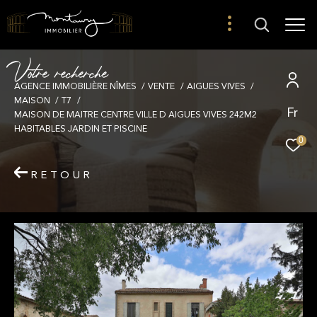
V
o
t
r
e
r
e
c
h
e
r
c
h
e
AGENCE IMMOBILIÈRE NÎMES
VENTE
AIGUES VIVES
MAISON
T7
Fr
MAISON DE MAITRE CENTRE VILLE D AIGUES VIVES 242M2
HABITABLES JARDIN ET PISCINE
0
RETOUR