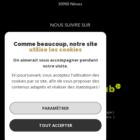
30900
Nîmes
NOUS SUIVRE SUR
Comme beaucoup, notre site
utilise les cookies
On aimerait vous accompagner pendant
votre visite.
ADHÉRENTS
En poursuivant, vous acceptez l'utilisation des
cookies par ce site, afin de vous proposer des
contenus adaptés et réaliser des statistiques !
PARAMÉTRER
© 2026 | Tous droits réservés | Traduction powered by Google |
Nos honoraires
Plan du site
Mentions légales
Admin
Nos liens
Politique RGPD
Cookies
TOUT ACCEPTER